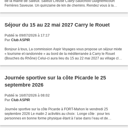
de la mairie de Saleux. Saleux Creuse Clairy-Saulchoix Guignemicourt
Ferrières Saveuse. Un quinzaine de km de chemins. Rendez vous à la
mairie de Saleux pour un départ à 14h....
Séjour du 15 au 22 mai 2027 Carry le Rouet
Publié le 09/07/2026 à 17:17
Par
Club ASPIR
Bonjour à tous, La commission Aspir Voyages vous propose un séjour mixte
« tourisme et randonnée » au bord de la méditerranée à Carry le Rouet
(Bouches du Rhône) Celui-ci aura lieu du 15 au 22 mai 2027 au village club
Miléade . Le coût du séjour est de...
Journée sportive sur la côte Picarde le 25
septembre 2026
Publié le 16/07/2026 à 08:02
Par
Club ASPIR
Journée sportive sur la côte Picarde à FORT-Mahon le vendredi 25
septembre 2026 Le matin 2 activités au choix : Longe côte : pour les
personnes en bonne forme physique étant à l’aise dans l’eau et de
préférence sachant nager. Combinaison et chaussures...