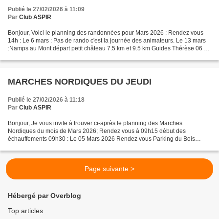
Publié le 27/02/2026 à 11:09
Par
Club ASPIR
Bonjour, Voici le planning des randonnées pour Mars 2026 : Rendez vous
14h : Le 6 mars : Pas de rando c'est la journée des animateurs. Le 13 mars
:Namps au Mont départ petit château 7.5 km et 9.5 km Guides Thérèse 06 14
48 13 08 et Eric 06 77 97 08 21....
MARCHES NORDIQUES DU JEUDI
Publié le 27/02/2026 à 11:18
Par
Club ASPIR
Bonjour, Je vous invite à trouver ci-après le planning des Marches
Nordiques du mois de Mars 2026; Rendez vous à 09h15 début des
échauffements 09h30 : Le 05 Mars 2026 Rendez vous Parking du Bois
Magneux Route de Cottenchy face au Lycée du Paraclet à Boves....
Page suivante >
Hébergé par Overblog
Top articles