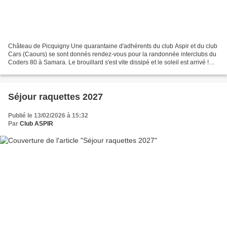
Château de Picquigny Une quarantaine d'adhérents du club Aspir et du club
Cars (Caours) se sont donnés rendez-vous pour la randonnée interclubs du
Coders 80 à Samara. Le brouillard s'est vite dissipé et le soleil est arrivé !
Convivialité et bonne humeur...
Séjour raquettes 2027
Publié le 13/02/2026 à 15:32
Par
Club ASPIR