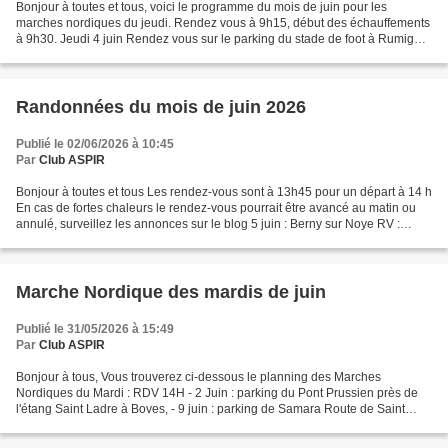
Bonjour à toutes et tous, voici le programme du mois de juin pour les
marches nordiques du jeudi. Rendez vous à 9h15, début des échauffements
à 9h30. Jeudi 4 juin Rendez vous sur le parking du stade de foot à Rumigny
Jeudi 11 juin Rendez vous près du...
Randonnées du mois de juin 2026
Publié le 02/06/2026 à 10:45
Par
Club ASPIR
Bonjour à toutes et tous Les rendez-vous sont à 13h45 pour un départ à 14 h
En cas de fortes chaleurs le rendez-vous pourrait être avancé au matin ou
annulé, surveillez les annonces sur le blog 5 juin : Berny sur Noye RV :
Parking du plan d’eau 7.5 et...
Marche Nordique des mardis de juin
Publié le 31/05/2026 à 15:49
Par
Club ASPIR
Bonjour à tous, Vous trouverez ci-dessous le planning des Marches
Nordiques du Mardi : RDV 14H - 2 Juin : parking du Pont Prussien près de
l'étang Saint Ladre à Boves, - 9 juin : parking de Samara Route de Saint
Sauveur à La Chaussée Tirancourt, - 16...