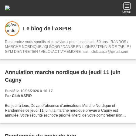
MENU
Le blog de l'ASPIR
Des rendez-vous sportifs et conviviaux pour les plus de 50 ans : RANDOS /
MARCHE NORDIQUE / QI GONG / DANSE EN LIGNES/ TENNIS DE TABLE /
GYM D'ENTRETIEN / VELO /ACTIV'MEMOIRE mail : club.aspir@gmail.com
Annulation marche nordique du jeudi 11 juin
Cagny
Publié le 10/06/2026 à 10:17
Par
Club ASPIR
Bonjour à tous, Devant l'absence d'animateurs Marche Nordique et
Randonnée ce jeudi 11 juin, la marche nordique prévue à Cagny est
annulée. Votre sécurité est notre priorité. Merci de votre compréhension
Arlette Guille présidente du club Aspir