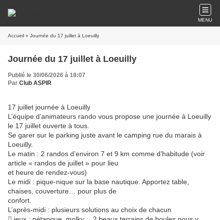
MENU
Accueil
» Journée du 17 juillet à Loeuilly
Journée du 17 juillet à Loeuilly
Publié le 30/06/2026 à 18:07
Par
Club ASPIR
17 juillet journée à Loeuilly
L’équipe d’animateurs rando vous propose une journée à Loeuilly
le 17 juillet ouverte à tous.
Se garer sur le parking juste avant le camping rue du marais à
Loeuilly.
Le matin : 2 randos d’environ 7 et 9 km comme d’habitude (voir
article « randos de juillet » pour lieu
et heure de rendez-vous)
Le midi : pique-nique sur la base nautique. Apportez table,
chaises, couverture… pour plus de
confort.
L’après-midi : plusieurs solutions au choix de chacun
 jeux : pétanque, molky… 2 beaux terrains de boules nous y