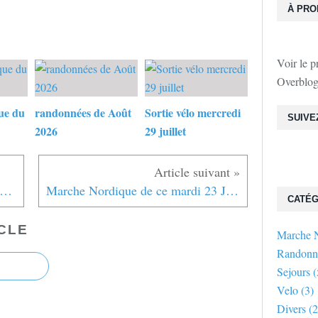
À PR
Voir le p
Overblo
ue du
randonnées de Août
Sortie vélo mercredi
SUIVE
2026
29 juillet
nulation marche nordique du jeudi 11 juin Cagny
Marche Nordique de ce mardi 23 Juin 2026
CATÉG
CLE
Marche 
Randonn
Sejours
(
Velo
(3)
Divers
(2