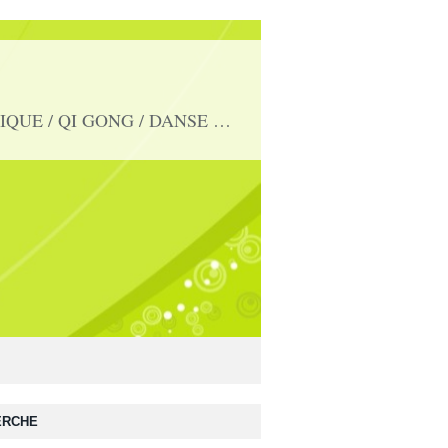
Des rendez-vous sportifs et conviviaux pour les plus de 50 ans : RANDOS / MARCHE NORDIQUE / QI GONG / DANSE EN LIGNES/ TENNIS DE TABLE / GYM D'ENTRETIEN / VELO /ACTIV'MEMOIRE mail : club.aspir@gmail.com
ERCHE