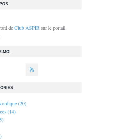
OPOS
rofil de
Club ASPIR
sur le portail
g
Z-MOI
ORIES
Nordique
(20)
ees
(14)
5)
)