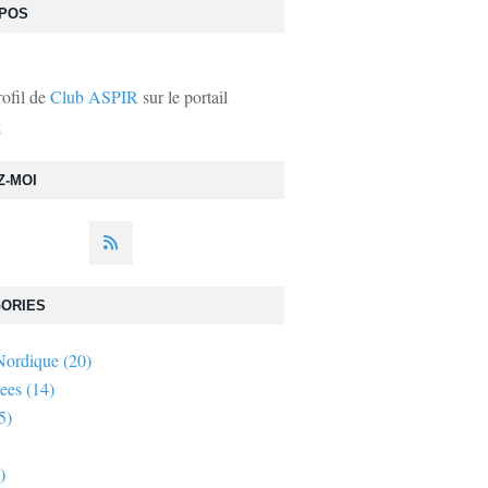
OPOS
rofil de
Club ASPIR
sur le portail
g
Z-MOI
ORIES
Nordique
(20)
ees
(14)
5)
)