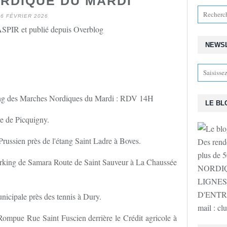
RDIQUE DU MARDI
26 FÉVRIER 2026
SPIR et publié depuis Overblog
NEWS
anning des Marches Nordiques du Mardi : RDV 14H
LE BL
e de Picquigny.
ussien près de l'étang Saint Ladre à Boves.
Des rende
plus de
arking de Samara Route de Saint Sauveur à La Chaussée
NORDIQ
LIGNES
D'ENTR
nicipale près des tennis à Dury.
mail : c
ompue Rue Saint Fuscien derrière le Crédit agricole à