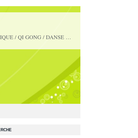
Des rendez-vous sportifs et conviviaux pour les plus de 50 ans : RANDOS / MARCHE NORDIQUE / QI GONG / DANSE EN LIGNES/ TENNIS DE TABLE / GYM D'ENTRETIEN / VELO /ACTIV'MEMOIRE mail : club.aspir@gmail.com
ERCHE