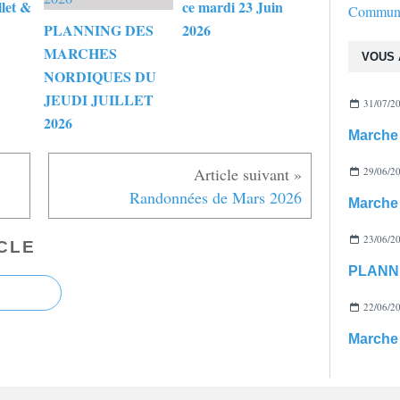
llet &
ce mardi 23 Juin
Commun
PLANNING DES
2026
MARCHES
VOUS 
NORDIQUES DU
JEUDI JUILLET
31/07/2
2026
Marche 
29/06/2
Randonnées de Mars 2026
23/06/2
CLE
22/06/2