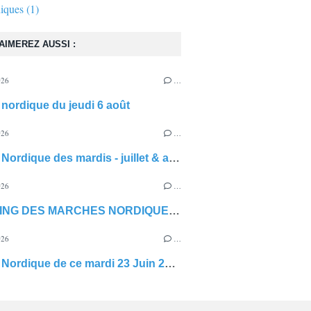
iques
(1)
AIMEREZ AUSSI :
026
…
nordique du jeudi 6 août
026
…
Marche Nordique des mardis - juillet & août
026
…
PLANNING DES MARCHES NORDIQUES DU JEUDI JUILLET 2026
026
…
Marche Nordique de ce mardi 23 Juin 2026